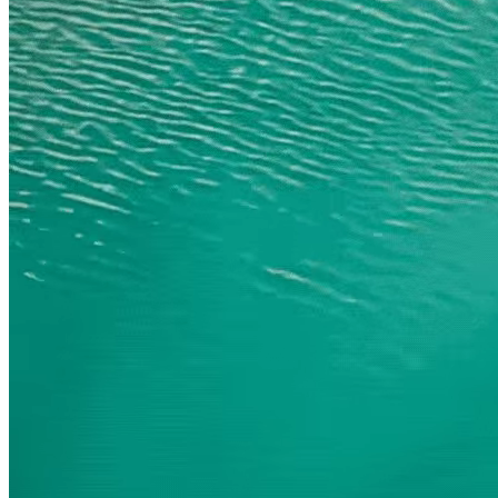
News & Notices
Publications
Media Gallery
Products
Contact Us