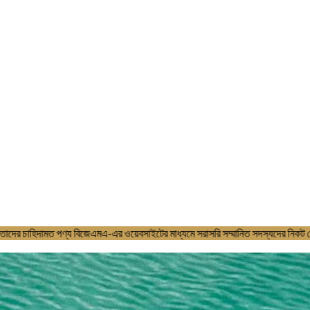
াগণ যেন তাদের চাহিদামত পণ্য বিজেএমএ-এর ওয়েবসাইটের মাধ্যমে সরাসরি সম্মানিত